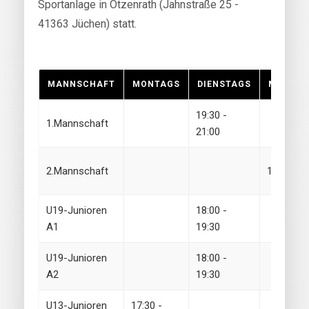
Sportanlage in Otzenrath (Jahnstraße 25 -
41363 Jüchen) statt.
MANNSCHAFT
MONTAGS
DIENSTAGS
MITTWO
19:30 -
1.Mannschaft
21:00
2.Mannschaft
19:30 - 2
U19-Junioren
18:00 -
A1
19:30
U19-Junioren
18:00 -
A2
19:30
U13-Junioren
17:30 -